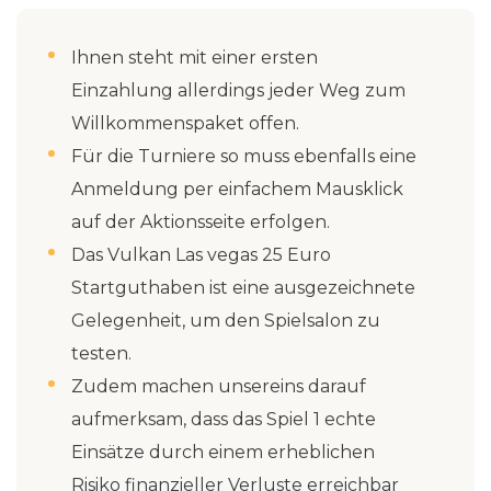
Ihnen steht mit einer ersten
Einzahlung allerdings jeder Weg zum
Willkommenspaket offen.
Für die Turniere so muss ebenfalls eine
Anmeldung per einfachem Mausklick
auf der Aktionsseite erfolgen.
Das Vulkan Las vegas 25 Euro
Startguthaben ist eine ausgezeichnete
Gelegenheit, um den Spielsalon zu
testen.
Zudem machen unsereins darauf
aufmerksam, dass das Spiel 1 echte
Einsätze durch einem erheblichen
Risiko finanzieller Verluste erreichbar