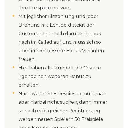
Ihre Freispiele nutzen.
Mit jeglicher Einzahlung und jeder
Drehung mit Echtgeld steigt der
Customer hier nach darüber hinaus
nach im Called auf und muss sich so
über immer bessere Bonus Varianten
freuen.
Hier haben alle Kunden, die Chance
irgendeinen weiteren Bonus zu
erhalten.
Nach weiteren Freespins so muss man
aber hierbei nicht suchen, denn immer
so nach erfolgreicher Registrierung
werden neuen Spielern 50 Freispiele
ohne Einzahlung gewährt.