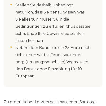
Stellen Sie deshalb unbedingt
natürlich, dass Sie genau wissen, was
Sie alles tun müssen, um die
Bedingungen zu erfüllen, thus dass Sie
sich is Ende Ihre Gewinne auszahlen
lassen können.
Neben dem Bonus durch 25 Euro nach
sich ziehen wir bei Feuer speiender
berg (umgangssprachlich) Vegas auch
den Bonus ohne Einzahlung für 10
European.
Zu ordentlicher Letzt erhält man jeden Samstag,