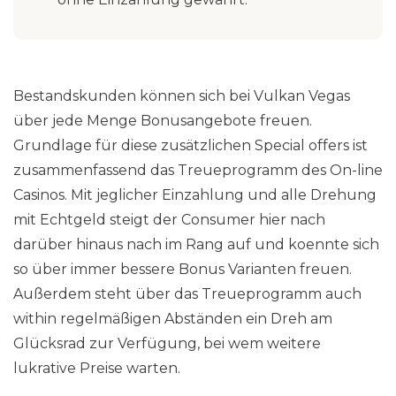
Bestandskunden können sich bei Vulkan Vegas
über jede Menge Bonusangebote freuen.
Grundlage für diese zusätzlichen Special offers ist
zusammenfassend das Treueprogramm des On-line
Casinos. Mit jeglicher Einzahlung und alle Drehung
mit Echtgeld steigt der Consumer hier nach
darüber hinaus nach im Rang auf und koennte sich
so über immer bessere Bonus Varianten freuen.
Außerdem steht über das Treueprogramm auch
within regelmäßigen Abständen ein Dreh am
Glücksrad zur Verfügung, bei wem weitere
lukrative Preise warten.