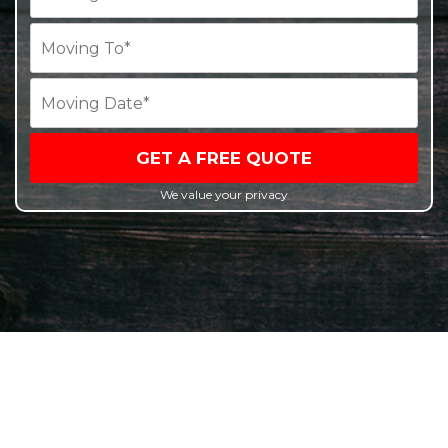
GET A FREE QUOTE
We value your privacy