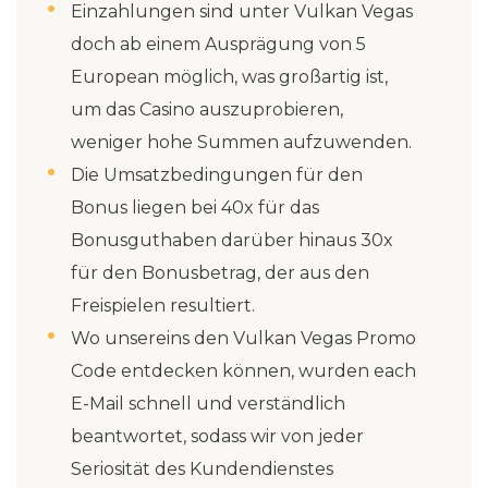
Einzahlungen sind unter Vulkan Vegas
doch ab einem Ausprägung von 5
European möglich, was großartig ist,
um das Casino auszuprobieren,
weniger hohe Summen aufzuwenden.
Die Umsatzbedingungen für den
Bonus liegen bei 40x für das
Bonusguthaben darüber hinaus 30x
für den Bonusbetrag, der aus den
Freispielen resultiert.
Wo unsereins den Vulkan Vegas Promo
Code entdecken können, wurden each
E-Mail schnell und verständlich
beantwortet, sodass wir von jeder
Seriosität des Kundendienstes