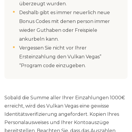
überzeugt wurden.
Deshalb gibt es immer neuerlich neue
Bonus Codes mit denen person immer
wieder Guthaben oder Freispiele
ankurbeln kann.
Vergessen Sie nicht vor Ihrer
Ersteinzahlung den Vulkan Vegas”
“Program code einzugeben.
Sobald die Summe aller Ihrer Einzahlungen 1000€
erreicht, wird des Vulkan Vegas eine gewisse
Identitätsverifizierung angefordert. Kopien Ihres
Personalausweises und Ihrer Kontoauszüge
bereitstellen. Beachten Sie, dass das Auszahlen