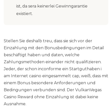
ist, da sera keinerlei Gewinngarantie
existiert.
Stellen Sie deshalb treu, dass sie sich vor der
Einzahlung mit den Bonusbedingungen im Detail
beschäftigt haben und daten, welche
Zahlungsmethoden einander nicht qualifizieren.
Jeder, der schon inconforme ein Startguthaben i
am Internet casino eingesammelt cap, weiß, dass mit
einem Bonus besondere Anforderungen und
Bedingungen verbunden sind. Der VulkanVegas
Casino Reward ohne Einzahlung ist dabei keine
Ausnahme.