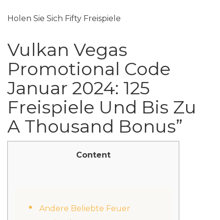
Holen Sie Sich Fifty Freispiele
Vulkan Vegas
Promotional Code
Januar 2024: 125
Freispiele Und Bis Zu
A Thousand Bonus”
Content
Andere Beliebte Feuer