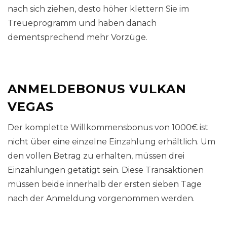
nach sich ziehen, desto höher klettern Sie im
Treueprogramm und haben danach
dementsprechend mehr Vorzüge.
ANMELDEBONUS VULKAN
VEGAS
Der komplette Willkommensbonus von 1000€ ist
nicht über eine einzelne Einzahlung erhältlich. Um
den vollen Betrag zu erhalten, müssen drei
Einzahlungen getätigt sein. Diese Transaktionen
müssen beide innerhalb der ersten sieben Tage
nach der Anmeldung vorgenommen werden.