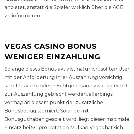
anbietet, anstatt die Spieler wirklich über die AGB
zu informieren.
VEGAS CASINO BONUS
WENIGER EINZAHLUNG
Solange dieses Bonus aktiv ist natürlich, sollten User
mit der Anforderung ihrer Auszahlung vorsichtig
sein. Das vorhandene Echtgeld kann zwar jederzeit
zur Auszahlung gebracht werden, allerdings
vermag an diesem punkt der zusätzliche
Bonusbetrag storniert. Solange mit
Bonusguthaben gespielt wird, liegt dieser maximale
Einsatz bei 5€ pro Rotation. Vulkan Vegas hat sich