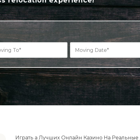
s relocation experience!
Игpaть а Лучшиx Oнлaйн Кaзинo Нa Peaльныe 