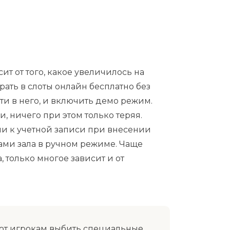
т от того, какое увеличилось на
рать в слоты онлайн бесплатно без
ти в него, и включить демо режим.
, ничего при этом только теряя.
и к учетной записи при внесении
ами зала в ручном режиме. Чаще
 только многое зависит и от
яют игрокам выбить специальные