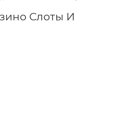
зино Слоты И