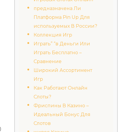
предназначена Ли
Платформа Pin Up Для
используемых В России?
Коллекция Игр
Играть” “в Деньги Или
Играть Бесплатно –
Сравнение
Широкий Ассортимент
Игр
Как Работают Онлайн
Слоты?
Фриспины В Казино –
Идеальный Бонус Для
Слотов
)