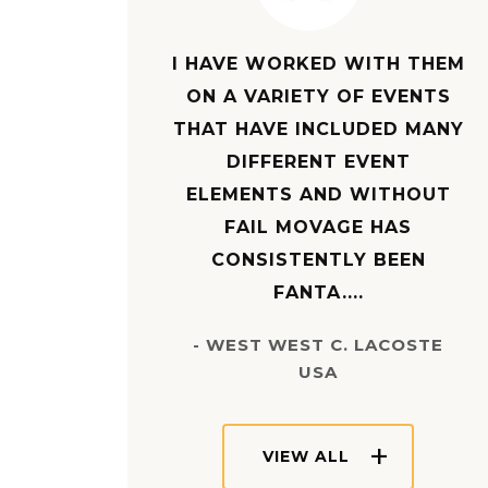
I HAVE WORKED WITH THEM
ON A VARIETY OF EVENTS
THAT HAVE INCLUDED MANY
DIFFERENT EVENT
ELEMENTS AND WITHOUT
FAIL MOVAGE HAS
CONSISTENTLY BEEN
FANTA....
- WEST WEST C. LACOSTE
USA
VIEW ALL