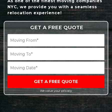
As one of the finest moving companies
NYC, we provide you with a seamless
relocation experience!
GET A FREE QUOTE
GET A FREE QUOTE
We value your privacy