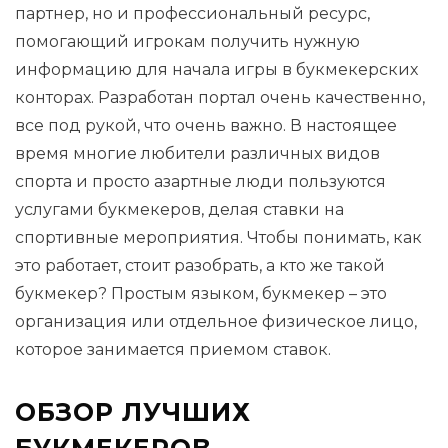
партнер, но и профессиональный ресурс,
помогающий игрокам получить нужную
информацию для начала игры в букмекерских
конторах. Разработан портал очень качественно,
все под рукой, что очень важно. В настоящее
время многие любители различных видов
спорта и просто азартные люди пользуются
услугами букмекеров, делая ставки на
спортивные мероприятия. Чтобы понимать, как
это работает, стоит разобрать, а кто же такой
букмекер? Простым языком, букмекер – это
организация или отдельное физическое лицо,
которое занимается приемом ставок.
ОБЗОР ЛУЧШИХ