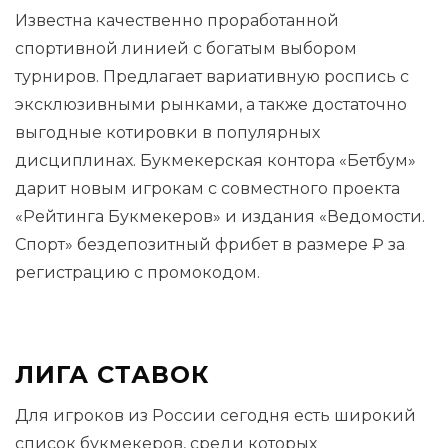
Известна качественно проработанной
спортивной линией с богатым выбором
турниров. Предлагает вариативную роспись с
эксклюзивными рынками, а также достаточно
выгодные котировки в популярных
дисциплинах. Букмекерская контора «Бетбум»
дарит новым игрокам с совместного проекта
«Рейтинга Букмекеров» и издания «Ведомости.
Спорт» бездепозитный фрибет в размере ₽ за
регистрацию с промокодом.
ЛИГА СТАВОК
Для игроков из России сегодня есть широкий
список букмекеров, среди которых