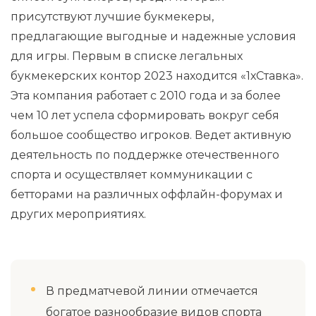
присутствуют лучшие букмекеры,
предлагающие выгодные и надежные условия
для игры. Первым в списке легальных
букмекерских контор 2023 находится «1хСтавка».
Эта компания работает с 2010 года и за более
чем 10 лет успела сформировать вокруг себя
большое сообщество игроков. Ведет активную
деятельность по поддержке отечественного
спорта и осуществляет коммуникации с
бетторами на различных оффлайн-форумах и
других мероприятиях.
В предматчевой линии отмечается
богатое разнообразие видов спорта