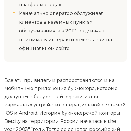
платформа года».
Изначально оператор обслуживал
клиентов в наземных пунктах
обслуживания, а в 2017 году начал
принимать интерактивные ставки на
официальном сайте.
Все эти привилегии распространяются и на
мобильные приложения букмекера, которые
доступны в браузерной версии и для
карманных устройств с операционной системой
IOS и Android. История букмекерской конторы
Betcity на территории России началась в the
year 2003″ “году. Тогда ее основал российский