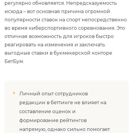
регулярно обновляется. Непредсказуемость
исхода – вот основная причина огромной
популярности ставок на спорт непосредственно
во время киберспортивного соревнования. Это
отличная возможность для игроков быстро
реагировать на изменения и заключать
выгодные ставки в букмекерской конторе
БетБум.
Личный опыт сотрудников
редакции в беттинге не влияет на
составление оценок и
формирование рейтингов
напрямую, однако сильно помогает