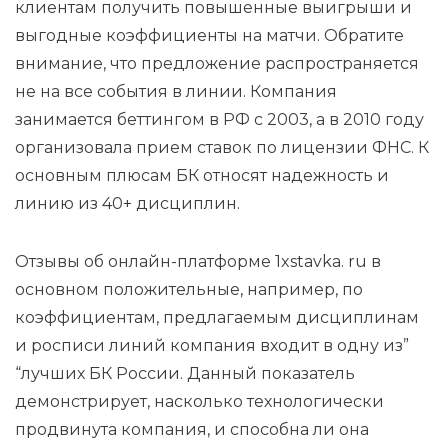
клиентам получить повышенные выигрыши и
выгодные коэффициенты на матчи. Обратите
внимание, что предложение распространяется
не на все события в линии. Компания
занимается беттингом в РФ с 2003, а в 2010 году
организовала прием ставок по лицензии ФНС. К
основным плюсам БК относят надежность и
линию из 40+ дисциплин.
Отзывы об онлайн-платформе 1xstavka. ru в
основном положительные, например, по
коэффициентам, предлагаемым дисциплинам
и росписи линий компания входит в одну из”
“лучших БК России. Данный показатель
демонстрирует, насколько технологически
продвинута компания, и способна ли она