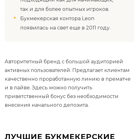
так и для более опытных игроков.
Букмекерская контора Leon
появилась на свет еще в 2011 году.
Авторитетный бренд с большой аудиторией
активных пользователей. Предлагает клиентам
качественно проработанную линию в прематче
и в лайве. Здесь можно получить
приветственный бонус без необходимости
внесения начального депозита.
ЛУЧШИЕ БУКМЕКЕРСКИЕ