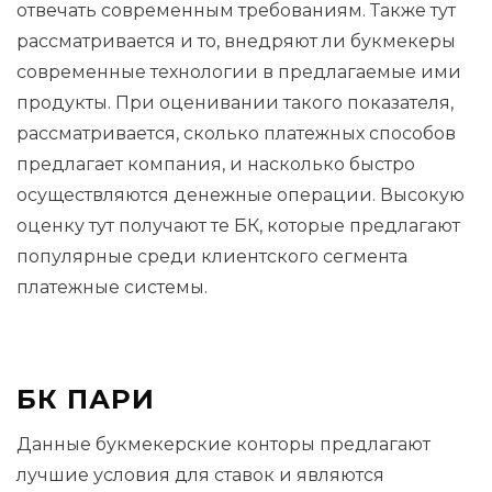
отвечать современным требованиям. Также тут
рассматривается и то, внедряют ли букмекеры
современные технологии в предлагаемые ими
продукты. При оценивании такого показателя,
рассматривается, сколько платежных способов
предлагает компания, и насколько быстро
осуществляются денежные операции. Высокую
оценку тут получают те БК, которые предлагают
популярные среди клиентского сегмента
платежные системы.
БК ПАРИ
Данные букмекерские конторы предлагают
лучшие условия для ставок и являются