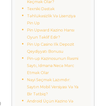
Keçmək Olar?
Texniki Dəstək
Təhlükəsizlik Və Lisenziya
Pin Up
Pin Upward Kazino Hansı
Oyun Təklif Edir?
Pin Up Casino Ilk Depozit
Qeydiyyatı Bonusu
Pin-up Kazinosunun Rəsmi
Saytı, Idmana Necə Mərc
Etmək Olar
Nəyi Seçmək Lazımdır:
Saytın Mobil Versiyası Və Ya
Bir Tətbiq?
Android Üçün Kazino Və
)