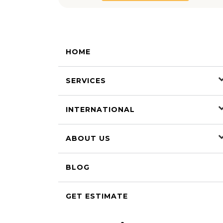
HOME
SERVICES
INTERNATIONAL
ABOUT US
BLOG
GET ESTIMATE