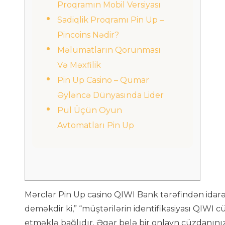
Proqramın Mobil Versiyası
Sadiqlik Proqramı Pin Up –
Pincoins Nədir?
Məlumatların Qorunması
Və Məxfilik
Pin Up Casino – Qumar
Əyləncə Dünyasında Lider
Pul Üçün Oyun
Avtomatları Pin Up
Mərclər Pin Up casino QIWI Bank tərəfindən idar
deməkdir ki,” “müştərilərin identifikasiyası QIWI
etməklə bağlıdır. Əgər belə bir onlayn cüzdanını