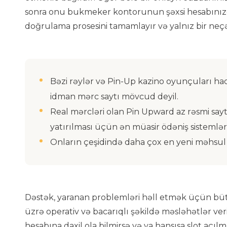
sonra onu bukmeker kontorunun şəxsi hesabınızda 
doğrulama prosesini tamamlayır və yalnız bir neç
Bəzi rəylər və Pin-Up kazino oyunçuları haq
idman mərc saytı mövcud deyil.
Real mərcləri olan Pin Upward az rəsmi sayt
yatırılması üçün ən müasir ödəniş sistemlərin
Onların çeşidində daha çox en yeni məhsul
Dəstək, yaranan problemləri həll etmək üçün büt
üzrə operativ və bacarıqlı şəkildə məsləhətlər ve
hesabına daxil ola bilmirsə və ya hansısa slot açıl