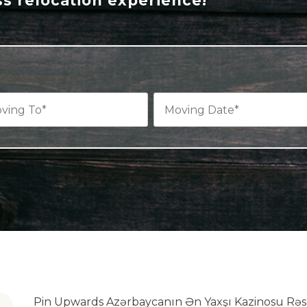
s relocation experience!
Pin Upwards Azərbaycanın Ən Yaxşı Kazinosu Rəs