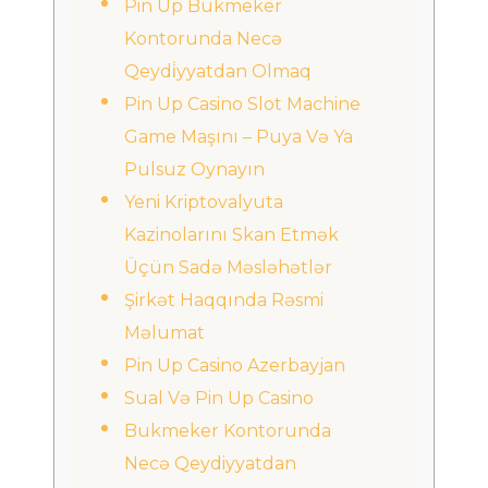
Pin Up Bukmeker
Kontorunda Necə
Qeydi̇yyatdan Olmaq
Pin Up Casino Slot Machine
Game Maşını – Puya Və Ya
Pulsuz Oynayın
Yeni Kriptovalyuta
Kazinolarını Skan Etmək
Üçün Sadə Məsləhətlər
Şirkət Haqqında Rəsmi
Məlumat
Pin Up Casino Azerbayjan
Sual Və Pin Up Casino
Bukmeker Kontorunda
Necə Qeydiyyatdan