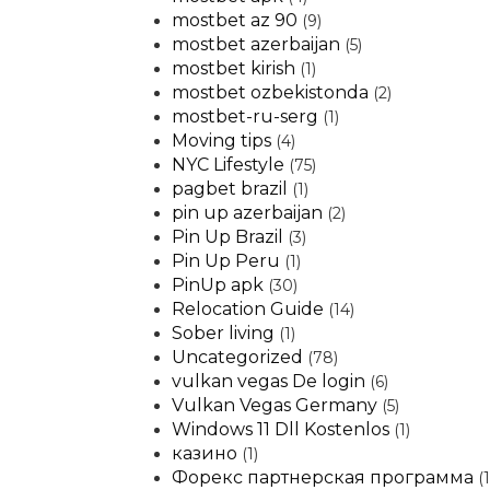
mostbet az 90
(9)
mostbet azerbaijan
(5)
mostbet kirish
(1)
mostbet ozbekistonda
(2)
mostbet-ru-serg
(1)
Moving tips
(4)
NYC Lifestyle
(75)
pagbet brazil
(1)
pin up azerbaijan
(2)
Pin Up Brazil
(3)
Pin Up Peru
(1)
PinUp apk
(30)
Relocation Guide
(14)
Sober living
(1)
Uncategorized
(78)
vulkan vegas De login
(6)
Vulkan Vegas Germany
(5)
Windows 11 Dll Kostenlos
(1)
казино
(1)
Форекс партнерская программа
(1