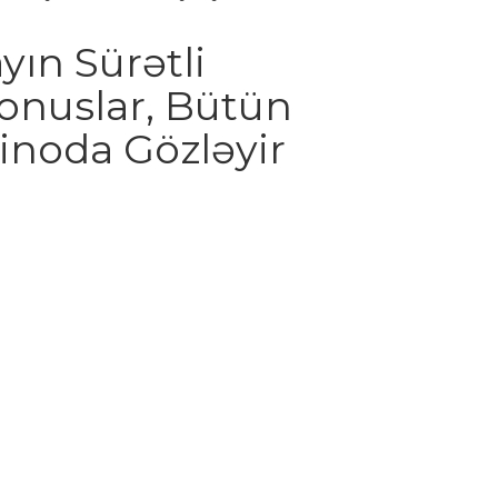
ın️ Sürətli
onuslar, Bütün
sinoda Gözləyir