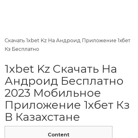
Скачать 1xbet Kz На Андроид Приложение 1хбет
Кз Бесплатно
1xbet Kz Скачать На
Андроид Бесплатно
2023 Мобильное
Приложение 1хбет Кз
В Казахстане
Content