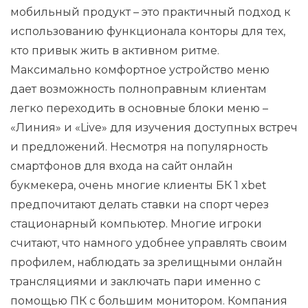
мобильный продукт – это практичный подход к
использованию функционала конторы для тех,
кто привык жить в активном ритме.
Максимально комфортное устройство меню
дает возможность полноправным клиентам
легко переходить в основные блоки меню –
«Линия» и «Live» для изучения доступных встреч
и предложений. Несмотря на популярность
смартфонов для входа на сайт онлайн
букмекера, очень многие клиенты БК 1 xbet
предпочитают делать ставки на спорт через
стационарный компьютер. Многие игроки
считают, что намного удобнее управлять своим
профилем, наблюдать за зрелищными онлайн
трансляциями и заключать пари именно с
помощью ПК с большим монитором. Компания