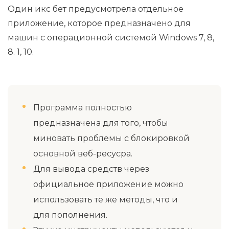
Один икс бет предусмотрела отдельное
приложение, которое предназначено для
машин с операционной системой Windows 7, 8,
8. 1, 10.
Программа полностью
предназначена для того, чтобы
миновать проблемы с блокировкой
основной веб-ресусра.
Для вывода средств через
официальное приложение можно
использовать те же методы, что и
для пополнения.