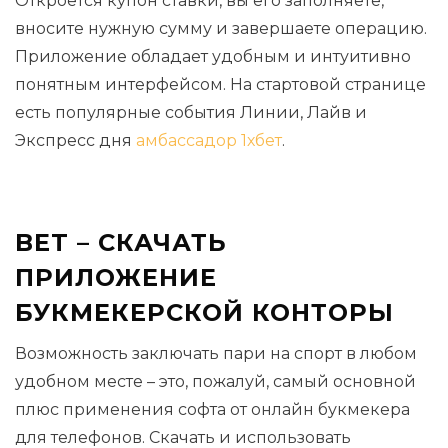
Откроется купон ставки, вы его заполняете,
вносите нужную сумму и завершаете операцию.
Приложение обладает удобным и интуитивно
понятным интерфейсом. На стартовой странице
есть популярные события Линии, Лайв и
Экспресс дня
амбассадор 1хбет
.
BET – СКАЧАТЬ
ПРИЛОЖЕНИЕ
БУКМЕКЕРСКОЙ КОНТОРЫ
Возможность заключать пари на спорт в любом
удобном месте – это, пожалуй, самый основной
плюс применения софта от онлайн букмекера
для телефонов. Скачать и использовать