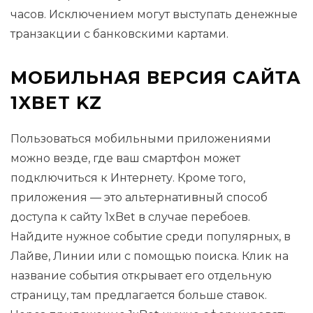
часов. Исключением могут выступать денежные
транзакции с банковскими картами.
МОБИЛЬНАЯ ВЕРСИЯ САЙТА
1XBET KZ
Пользоваться мобильными приложениями
можно везде, где ваш смартфон может
подключиться к Интернету. Кроме того,
приложения — это альтернативный способ
доступа к сайту 1xBet в случае перебоев.
Найдите нужное событие среди популярных, в
Лайве, Линии или с помощью поиска. Клик на
название события открывает его отдельную
страницу, там предлагается больше ставок.