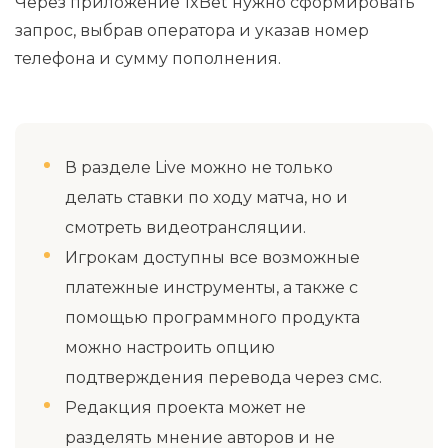
Через приложение 1xBet нужно сформировать
запрос, выбрав оператора и указав номер
телефона и сумму пополнения.
В разделе Live можно не только
делать ставки по ходу матча, но и
смотреть видеотрансляции.
Игрокам доступны все возможные
платежные инструменты, а также с
помощью программного продукта
можно настроить опцию
подтверждения перевода через смс.
Редакция проекта может не
разделять мнение авторов и не