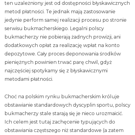
ten uzależniony jest od dostępności błyskawicznych
metod płatności. Te jednak mają zastosowanie
jedynie perform samej realizacji procesu po stronie
serwisu bukmacherskiego. Legalni polscy
bukmacherzy nie pobierają żadnych prowizji, ani
dodatkowych opłat za realizację wpłat na konto
depozytowe. Cały proces deponowania środków
pieniężnych powinien trwać parę chwil, gdyż
najczęściej spotykamy się z błyskawicznymi
metodami płatności.
Choć na polskim rynku bukmacherskim króluje
obstawianie standardowych dyscyplin sportu, polscy
bukmacherzy stale starają się je nieco urozmaicić.
Ich celem jest tutaj zachęcenie typujących do
obstawiania częstszego niż standardowe (a zatem