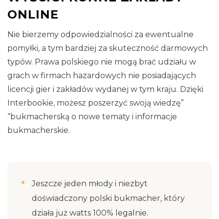
ONLINE
Nie bierzemy odpowiedzialności za ewentualne
pomyłki, a tym bardziej za skuteczność darmowych
typów. Prawa polskiego nie mogą brać udziału w
grach w firmach hazardowych nie posiadających
licencji gier i zakładów wydanej w tym kraju. Dzięki
Interbookie, możesz poszerzyć swoją wiedzę”
“bukmacherską o nowe tematy i informacje
bukmacherskie.
Jeszcze jeden młody i niezbyt
doświadczony polski bukmacher, który
działa już watts 100% legalnie.