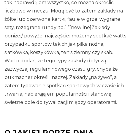
tak naprawdę em wszystko, co można określić
liczbowo w meczu. Mogą być to zatem zakłady na
żółte lub czerwone kartki, faule w grze, wygrane
sety, rozegrane rundy itd.” “[newline]Zakłady
poniżej/ powyżej najczęściej możemy spotkać watts
przypadku sportów takich jak piłka nożna,
siatkówka, koszykówka, tenis ziemny czy skab.
Warto dodać, że tego typy zakłady dotyczą
zazwyczaj regulaminowego czasu gry, chyba że
bukmacher określi inaczej. Zakłady „na żywo”, a
zatem typowanie spotkań sportowych w czasie ich
trwania, nabierają em popularności i stanowią
świetne pole do rywalizacji między operatorami.
O JAKIEJ PORZE DNIA