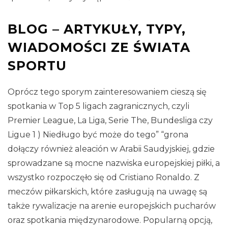
BLOG – ARTYKUŁY, TYPY,
WIADOMOŚCI ZE ŚWIATA
SPORTU
Oprócz tego sporym zainteresowaniem cieszą się
spotkania w Top 5 ligach zagranicznych, czyli
Premier League, La Liga, Serie The, Bundesliga czy
Ligue 1 ) Niedługo być może do tego” “grona
dołączy również aleación w Arabii Saudyjskiej, gdzie
sprowadzane są mocne nazwiska europejskiej piłki, a
wszystko rozpoczęło się od Cristiano Ronaldo. Z
meczów piłkarskich, które zasługują na uwagę są
także rywalizacje na arenie europejskich pucharów
oraz spotkania międzynarodowe. Popularną opcją,