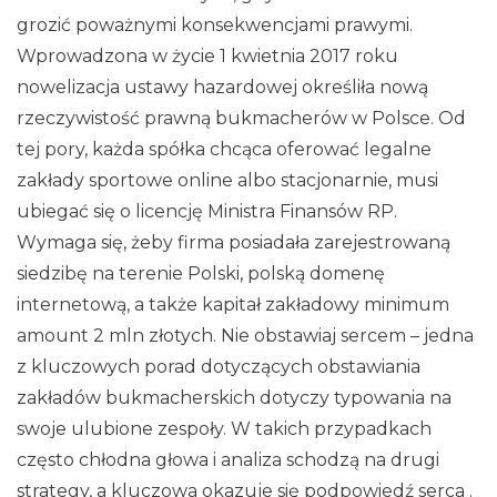
grozić poważnymi konsekwencjami prawymi.
Wprowadzona w życie 1 kwietnia 2017 roku
nowelizacja ustawy hazardowej określiła nową
rzeczywistość prawną bukmacherów w Polsce. Od
tej pory, każda spółka chcąca oferować legalne
zakłady sportowe online albo stacjonarnie, musi
ubiegać się o licencję Ministra Finansów RP.
Wymaga się, żeby firma posiadała zarejestrowaną
siedzibę na terenie Polski, polską domenę
internetową, a także kapitał zakładowy minimum
amount 2 mln złotych. Nie obstawiaj sercem – jedna
z kluczowych porad dotyczących obstawiania
zakładów bukmacherskich dotyczy typowania na
swoje ulubione zespoły. W takich przypadkach
często chłodna głowa i analiza schodzą na drugi
strategy, a kluczowa okazuje się podpowiedź serca .