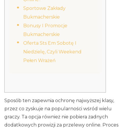
Sportowe Zakłady
Bukmacherskie
Bonusy I Promocje
Bukmacherskie
Oferta Sts Em Sobotę I
Niedzielę, Czyli Weekend
Pełen Wrażeń
Sposób ten zapewnia ochronę najwyższej klasy,
przez co zyskuje na popularności wśród wielu
graczy. Ta opcja również nie pobiera żadnych
dodatkowych prowizji za przelewy online. Proces