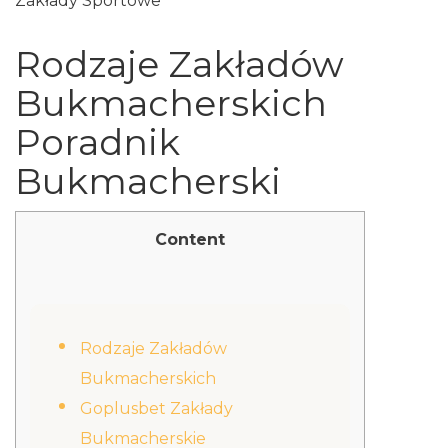
Zakłady Sportowe”
Rodzaje Zakładów
Bukmacherskich
Poradnik
Bukmacherski
Content
Rodzaje Zakładów
Bukmacherskich
Goplusbet Zakłady
Bukmacherskie