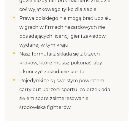
gdzie każdy fan bukmacherki znajdzie
coś wyjątkowego tylko dla siebie.
Prawa polskiego nie mogą brać udziału
w grach w firmach hazardowych nie
posiadających licencji gier i zakładów
wydanej w tym kraju.
Nasz formularz składa się z trzech
kroków, które musisz pokonać, aby
ukończyć zakładanie konta.
Pojedynki te są swoistym powrotem
carry out korzeni sportu, co przekłada
się em spore zainteresowanie
środowiska fighterów.