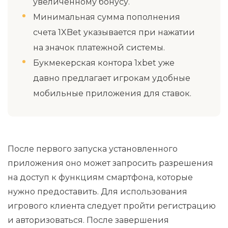
увеличенному бонусу.
Минимальная сумма пополнения
счета 1XBеt указывается при нажатии
на значок платежной системы.
Букмекерская контора 1xbet уже
давно предлагает игрокам удобные
мобильные приложения для ставок.
После первого запуска установленного
приложения оно может запросить разрешения
на доступ к функциям смартфона, которые
нужно предоставить. Для использования
игрового клиента следует пройти регистрацию
и авторизоваться. После завершения