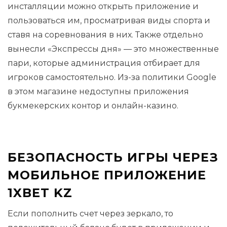
инсталляции можно открыть приложение и
пользоваться им, просматривая виды спорта и
ставя на соревнования в них. Также отдельно
вынесли «Экспрессы дня» — это множественные
пари, которые администрация отбирает для
игроков самостоятельно. Из-за политики Google
в этом магазине недоступны приложения
букмекерских контор и онлайн-казино.
БЕЗОПАСНОСТЬ ИГРЫ ЧЕРЕЗ
МОБИЛЬНОЕ ПРИЛОЖЕНИЕ
1XBET KZ
Если пополнить счет через зеркало, то