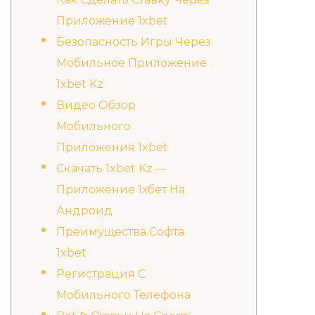
Приложение 1xbet
Безопасность Игры Через
Мобильное Приложение
1xbet Kz
Видео Обзор
Мобильного
Приложения 1xbet
Скачать 1xbet Kz —
Приложение 1хбет На
Андроид
Преимущества Софта
1xbet
Регистрация С
Мобильного Телефона