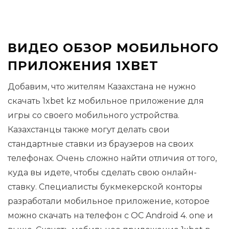
ВИДЕО ОБЗОР МОБИЛЬНОГО
ПРИЛОЖЕНИЯ 1XBET
Добавим, что жителям Казахстана не нужно
скачать 1xbet kz мобильное приложение для
игры со своего мобильного устройства.
Казахстанцы также могут делать свои
стандартные ставки из браузеров на своих
телефонах. Очень сложно найти отличия от того,
куда вы идете, чтобы сделать свою онлайн-
ставку. Специалисты букмекерской конторы
разработали мобильное приложение, которое
можно скачать на телефон с ОС Android 4. one и