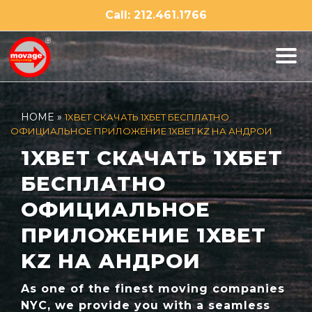
Skip
Call: 212.461.1766
to
content
HOME
»
1XBET СКАЧАТЬ 1ХБЕТ БЕСПЛАТНО
ОФИЦИАЛЬНОЕ ПРИЛОЖЕНИЕ 1XBET KZ НА АНДРОИ
1XBET СКАЧАТЬ 1ХБЕТ
БЕСПЛАТНО
ОФИЦИАЛЬНОЕ
ПРИЛОЖЕНИЕ 1XBET
KZ НА АНДРОИ
As one of the finest moving companies
NYC, we provide you with a seamless