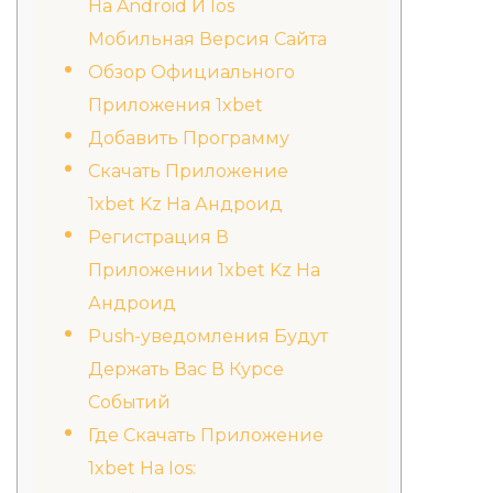
На Android И Ios
Мобильная Версия Сайта
Обзор Официального
Приложения 1xbet
Добавить Программу
Скачать Приложение
1xbet Kz На Андроид
Регистрация В
Приложении 1xbet Kz На
Андроид
Push-уведомления Будут
Держать Вас В Курсе
Событий
Где Скачать Приложение
1xbet На Ios: