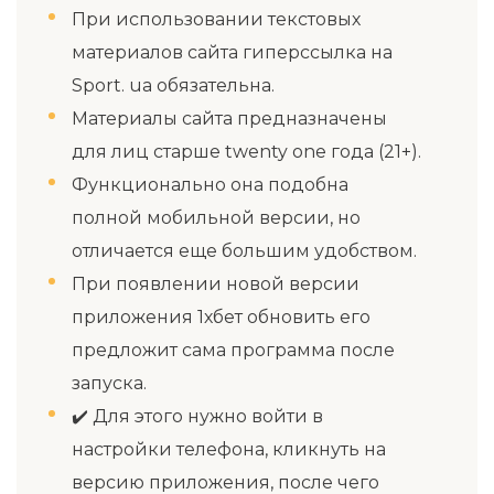
При использовании текстовых
материалов сайта гиперссылка на
Sport. ua обязательна.
Материалы сайта предназначены
для лиц старше twenty one года (21+).
Функционально она подобна
полной мобильной версии, но
отличается еще большим удобством.
При появлении новой версии
приложения 1хбет обновить его
предложит сама программа после
запуска.
✔️ Для этого нужно войти в
настройки телефона, кликнуть на
версию приложения, после чего