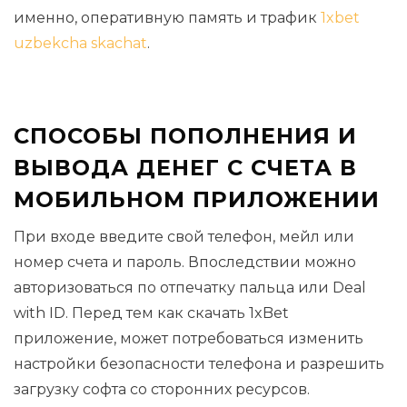
именно, оперативную память и трафик
1xbet
uzbekcha skachat
.
СПОСОБЫ ПОПОЛНЕНИЯ И
ВЫВОДА ДЕНЕГ С СЧЕТА В
МОБИЛЬНОМ ПРИЛОЖЕНИИ
При входе введите свой телефон, мейл или
номер счета и пароль. Впоследствии можно
авторизоваться по отпечатку пальца или Deal
with ID. Перед тем как скачать 1xBet
приложение, может потребоваться изменить
настройки безопасности телефона и разрешить
загрузку софта со сторонних ресурсов.