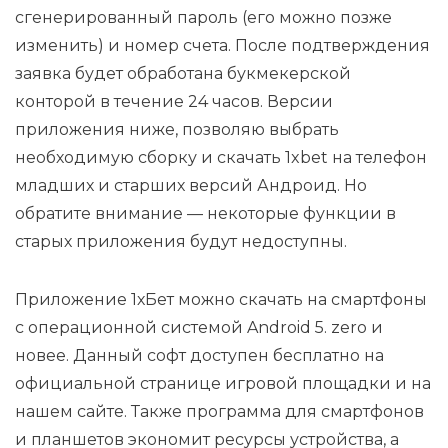
сгенерированный пароль (его можно позже
изменить) и номер счета. После подтверждения
заявка будет обработана букмекерской
конторой в течение 24 часов. Версии
приложения ниже, позволяю выбрать
необходимую сборку и скачать 1xbet на телефон
младших и старших версий Андроид. Но
обратите внимание — некоторые функции в
старых приложения будут недоступны.
Приложение 1хБет можно скачать на смартфоны
с операционной системой Android 5. zero и
новее. Данный софт доступен бесплатно на
официальной странице игровой площадки и на
нашем сайте. Также программа для смартфонов
и планшетов экономит ресурсы устройства, а