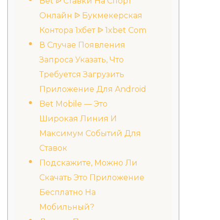
Bet ᐉ Ставки На Спорт
Онлайн ᐉ Букмекерская
Контора 1хбет ᐉ 1xbet Com
В Случае Появления
Запроса Указать, Что
Требуется Загрузить
Приложение Для Android
Bet Mobile — Это
Широкая Линия И
Максимум Событий Для
Ставок
Подскажите, Можно Ли
Скачать Это Приложение
Бесплатно На
Мобильный?