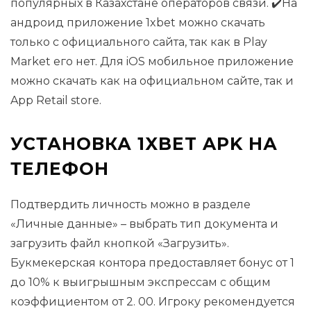
популярных в Казахстане операторов связи. ✔️На
андроид приложение 1xbet можно скачать
только с официального сайта, так как в Play
Market его нет. Для iOS мобильное приложение
можно скачать как на официальном сайте, так и
App Retail store.
УСТАНОВКА 1XBET APK НА
ТЕЛЕФОН
Подтвердить личность можно в разделе
«Личные данные» – выбрать тип документа и
загрузить файл кнопкой «Загрузить».
Букмекерская контора предоставляет бонус от 1
до 10% к выигрышным экспрессам с общим
коэффициентом от 2. 00. Игроку рекомендуется